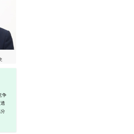
史
竞争
度透
充分