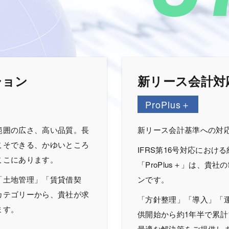
ション
新リース会計対応
ProPlus＋
範囲の広さ、高い品質。長
新リース会計基準への対
こそできる、かゆいところ
IFRS第16号対応におけ
ここにあります。
「ProPlus＋」は、貴
「土地管理」「賃貸借契
ンです。
カテゴリーから、貴社が求
「方針整理」「導入」「
ます。
供開始から約1年半で累計
最適な解決策をご提供し