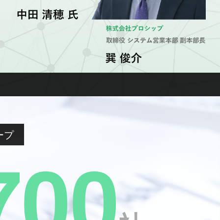
ープ
7
0
0