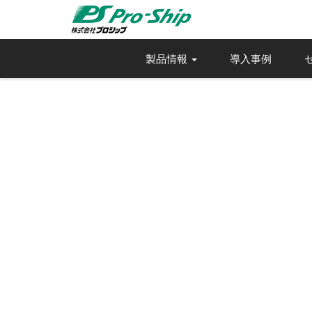
製品情報
導入事例
導入1,000
新リース会計
SaaSソリューション「ProPlus＋」
大手企業が続々と採用。複雑なリース
詳細を見る