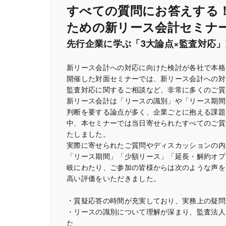
すべての質問にお答えする
ための新リース会計セミナ
先行企業に学ぶ「3大論点×監査対応
新リース会計への対応に向けた検討が各社で本格
開催した対面セミナーでは、新リース会計への対
監査対応に関するご相談など、非常に多くのご質
新リース会計は「リースの識別」や「リース期間
判断を要する論点が多く、企業ごとに抱える課題
中、本セミナーでは当日寄せられたすべてのご質
たしました。
実際に寄せられたご質問やディスカッションの内
「リース期間」「少額リース」「延長・解約オプ
岐にわたり、ご参加の皆様からは次のような声を
高い評価をいただきました。
・質疑応答の時間が充実しており、実務上の疑問
・リースの識別について理解が深まり、監査法人
た