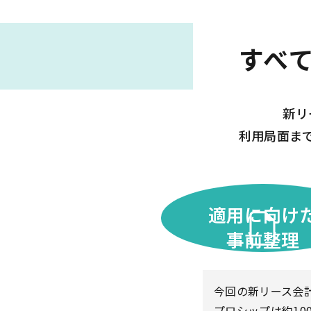
すべ
新リ
利用局面ま
適用に向け
事前整理
今回の新リース会計
プロシップは約10