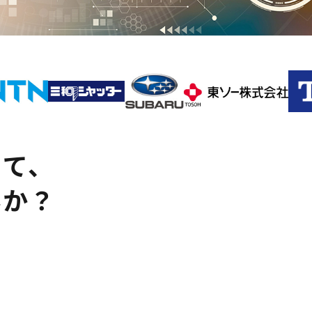
けて、
んか？