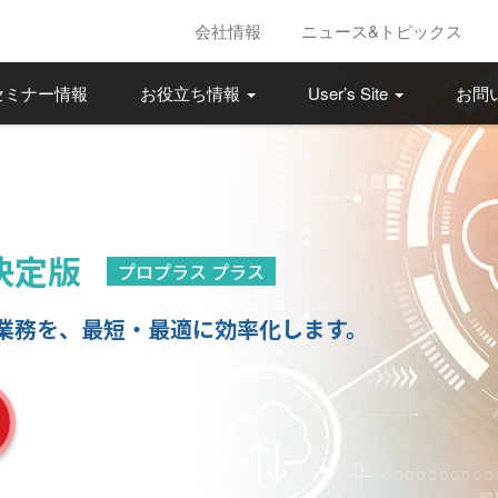
会社情報
ニュース&トピックス
セミナー情報
お役立ち情報
User’s Site
お問
決定版
プロプラス プラス
業務を、最短・最適に効率化します。