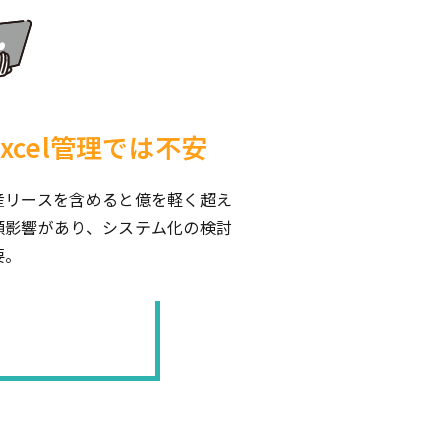
Excel管理では不安
産リースを含めると億を軽く超え
額影響があり、システム化の検討
要。