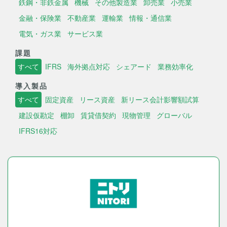
鉄鋼・非鉄金属
機械
その他製造業
卸売業
小売業
金融・保険業
不動産業
運輸業
情報・通信業
電気・ガス業
サービス業
課題
すべて
IFRS
海外拠点対応
シェアード
業務効率化
導入製品
すべて
固定資産
リース資産
新リース会計影響額試算
建設仮勘定
棚卸
賃貸借契約
現物管理
グローバル
IFRS16対応