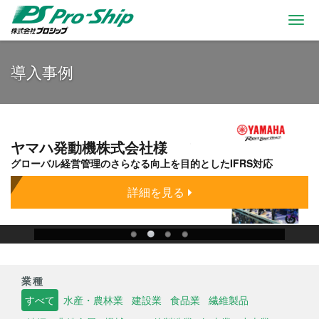
Togg
navi
導入事例
ヤマハ発動機株式会社様
グローバル経営管理のさらなる向上を目的としたIFRS対応
詳細を見る
業種
すべて
水産・農林業
建設業
食品業
繊維製品