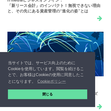
「新リース会計」のインパクト！無視できない理由
と、その先にある資産管理の“進化の姿”とは
当サイトでは、サービス向上のために
Cookieを使用しています。閲覧を続けるこ
とで、お客様はCookieの使用に同意したこ
とになります。
Cookieポリシー
2020/09/29
外部リンク
ITmediaビジネスオンライン：
IFRSで盛り上がる固定資産グローバル管理ニーズ
閉じる
大競争時代の“意思決定”の切り札に