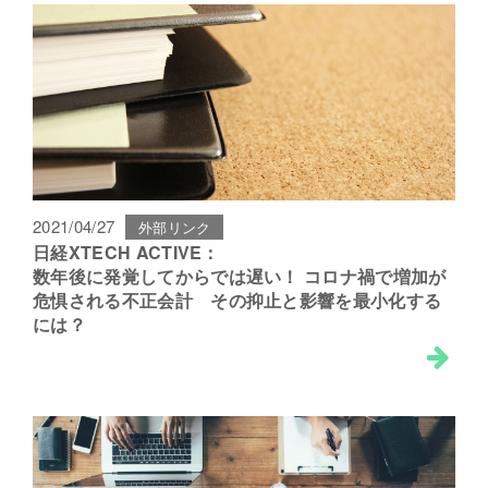
2021/04/27
外部リンク
日経XTECH ACTIVE：
数年後に発覚してからでは遅い！ コロナ禍で増加が
危惧される不正会計 その抑止と影響を最小化する
には？