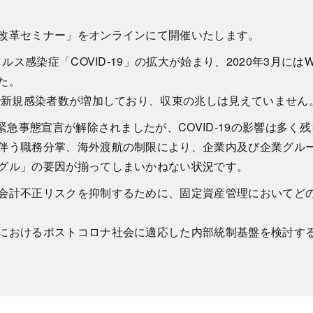
改革セミナー」
をオンラインにて開催いたします。
ルス感染症「COVID-
19」の拡大が始まり、2020年3月に
た。
で新規感染者数が増加しており、
収束の兆しは見えていません
には緊急事態宣言が解除されましたが、
COVID-19の影響は多く
伴う職務分掌、
海外渡航の制限により、
企業内及び企業グル
グル」
の要因が揃ってしまいかねない状況です。
会計不正リスクを抑制するために、
固定資産管理においてど
におけるポストコロナ社会に適応した内部統制基盤を検討す