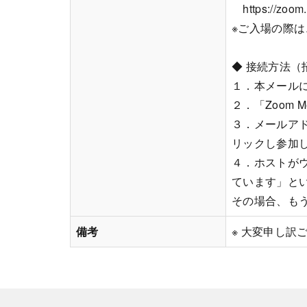
https://zoom.
※ご入場の際
◆ 接続方法
１．本メール
２．「Zoom 
３．メールア
リックし参加
４．ホストが
ています」と
その場合、も
備考
※ 大変申し