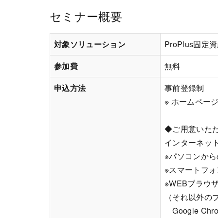
セミナー概要
対象ソリューション
ProPlus固
参加費
無料
申込方法
事前登録制
※ ホームペー
◆ご用意いた
インターネッ
※パソコンか
※スマートフォン
※WEBブラウザ
（それ以外の
Google 