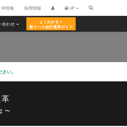
IR情報
採用情報
JP
よくわかる！
い合わせ
新リース
会計基準ガイド
ださい。
改革
は