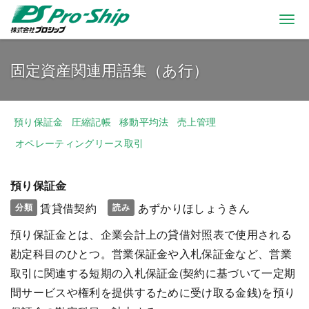
Togg
navi
固定資産関連用語集（あ行）
預り保証金
圧縮記帳
移動平均法
売上管理
オペレーティングリース取引
預り保証金
賃貸借契約
あずかりほしょうきん
分類
読み
預り保証金とは、企業会計上の貸借対照表で使用される
勘定科目のひとつ。営業保証金や入札保証金など、営業
取引に関連する短期の入札保証金(契約に基づいて一定期
間サービスや権利を提供するために受け取る金銭)を預り