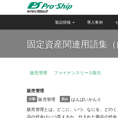
製品情報
導入事例
固定資産関連用語集（
販売管理
ファイナンスリース取引
販売管理
販売管理
はんばいかんり
分類
読み
販売管理とは、どこに、いつ、なにを、どのく
品の代金はいつ貰えるか、仕入れた商品の代金